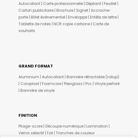
Autocollant | Carte professionnelle | Dépliant | Feuillet |
Carton publicitaire | Brochure | Signet | Accroche-
porte | Billet événementiel | Enveloppe | Entête de lettre |
Tablette de notes | NCR copie carbone | Carte de
souhaits
GRAND FORMAT
Aluminium | Autocollant | Bannière rétractable (rollup)
| Coroplast | Foamcore | Plexiglass | Pvc | Vinyle perforé
| Bannière de vinyle
FINITION
Pliage-score | Découpe numérique | Lamination |
Vernis sélectif | Foil | Tranches de couleur